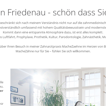
in Friedenau - schön dass Si
beschränkt sich nach meinem Verständnis nicht nur auf die zahnmedizinisc
lbstverständlich umfassend mit hohem Qualitätsbewusstsein und modernste
Kommt dann eine entspannte Atmosphäre dazu, ist erst alles komplett.
 Luftfahrt, Prophylaxe, Prothetik, Kultur, Parodontologie, Zahnästhetik, Mu
 über Ihren Besuch in meiner Zahnarztpraxis MacheZaehne im Herzen von Be
MacheZähne nur für Sie – fühlen Sie sich willkommen.
lle
u,
er
mir