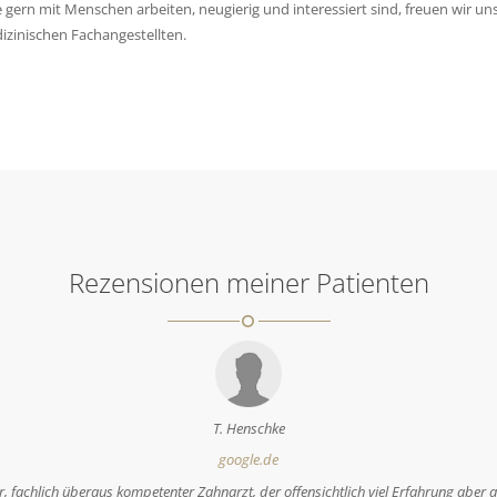
 gern mit Menschen arbeiten, neugierig und interessiert sind, freuen wir un
zinischen Fachangestellten.
Rezensionen meiner Patienten
A. Clasen
google.de
 Jammer, dass ich 77 Jahre alt werden musste um DEN ZAHNARZT, Herrn Dr. Mache