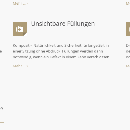
Mehr ... »
Me
Unsichtbare Füllungen
r
Komposit – Natürlichkeit und Sicherheit für lange Zeit in
Di
ie
einer Sitzung ohne Abdruck. Füllungen werden dann
de
notwendig, wenn ein Defekt in einem Zahn verschlossen …
od
Mehr ... »
Me
en