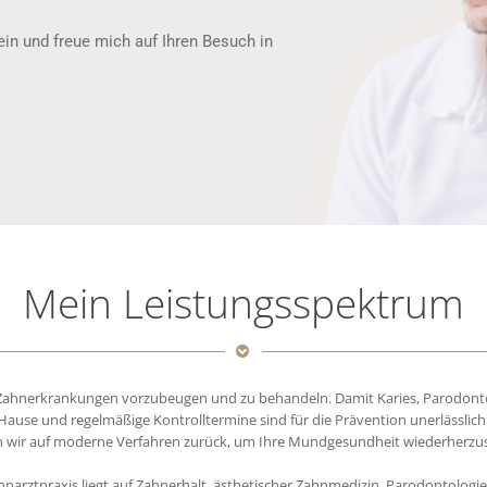
ein und freue mich auf Ihren Besuch in
Mein Leistungsspektrum
 Zahnerkrankungen vorzubeugen und zu behandeln. Damit Karies, Parodontos
ause und regelmäßige Kontrolltermine sind für die Prävention unerlässlich.
n wir auf moderne Verfahren zurück, um Ihre Mundgesundheit wiederherzus
narztpraxis liegt auf Zahnerhalt, ästhetischer Zahnmedizin, Parodontologie