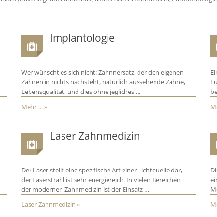
Implantologie
Wer wünscht es sich nicht: Zahnnersatz, der den eigenen
Ei
Zähnen in nichts nachsteht, natürlich aussehende Zähne,
Fü
Lebensqualität, und dies ohne jegliches …
be
Mehr ... »
Me
Laser Zahnmedizin
Der Laser stellt eine spezifische Art einer Lichtquelle dar,
Di
der Laserstrahl ist sehr energiereich. In vielen Bereichen
ei
der modernen Zahnmedizin ist der Einsatz …
Me
Laser Zahnmedizin »
Me