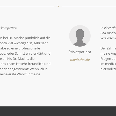
hr kompetent.
In einer ü
und modern
 bei Dr. Mache pünktlich auf die
versierten
ch viel wichtiger ist, sehr sehr
e so eine professionelle
Der Zahna
Privatpatient
bt. Jeder Schritt wird erklärt und
meine Äng
e an Hr. Dr. Mache, die
Fragen zu
thanksdoc.de
das Team ist sehr freundlich und
im medizi
nander abgestimmt! Wenn ich in
hier voll
eine erste Wahl für meine