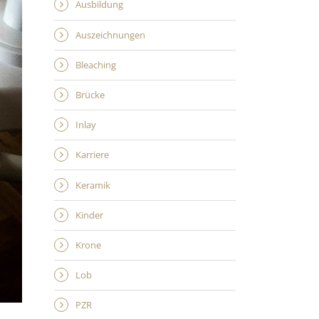
Ausbildung
Auszeichnungen
Bleaching
Brücke
Inlay
Karriere
Keramik
Kinder
Krone
Lob
PZR