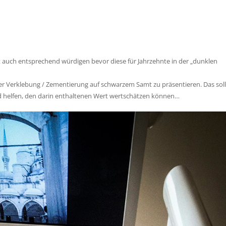
ht auch entsprechend würdigen bevor diese für Jahrzehnte in der „dunklen
er Verklebung / Zementierung auf schwarzem Samt zu präsentieren. Das soll
d helfen, den darin enthaltenen Wert wertschätzen können…