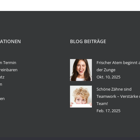
ATIONEN
BLOG BEITRÄGE
n Termin
Frischer Atem beginnt 
reinbaren
der Zunge
utz
Okt. 10, 2025
m
Schöne Zähne sind
Teamwork – Verstärke 
nen
Team!
Feb. 17, 2025